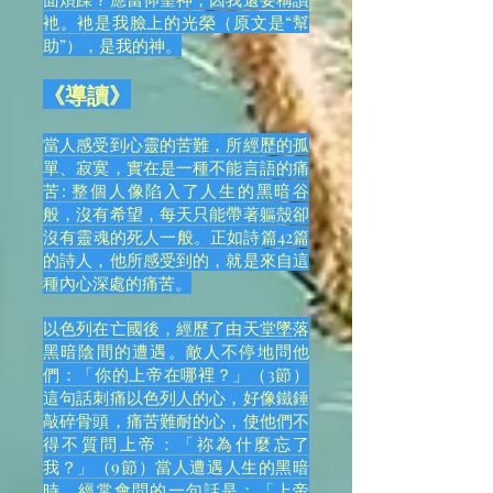
衪。衪是我臉上的光榮（原文是“幫
助”），是我的神。
《導讀》
當人感受到心靈的苦難，所經歷的孤
單、寂寞，實在是一種不能言語的痛
苦: 整個人像陷入了人生的黑暗谷
般，沒有希望，每天只能帶著軀殼卻
沒有靈魂的死人一般。正如詩篇42篇
的詩人，他所感受到的，就是來自這
種內心深處的痛苦。
以色列在亡國後，經歷了由天堂墜落
黑暗陰間的遭遇。敵人不停地問他
們：「你的上帝在哪裡？」（3節）
這句話刺痛以色列人的心，好像鐵錘
敲碎骨頭，痛苦難耐的心，使他們不
得不質問上帝：「祢為什麼忘了
我？」（9節）當人遭遇人生的黑暗
時，經常會問的一句話是：「上帝