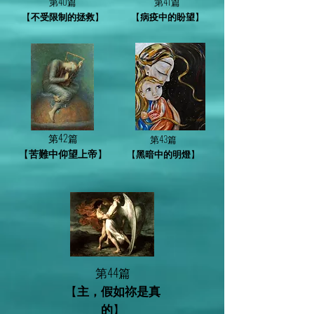
第40篇
第41篇
【
】
【
】
不受限制的拯救
病疫中的盼望
第42篇
第43篇
【
】
【
】
苦難中仰望上帝
黑暗中的明燈
第44篇
【
主，假如祢是真
】
的