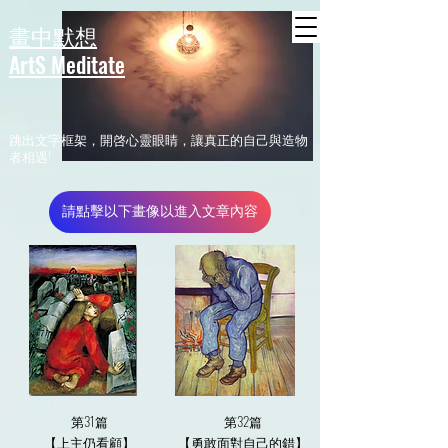
header
畫中默想
ArtS Meditate
​跳出文字框架，開啓心靈眼睛，讓真正的自己與造物
者相遇!
請點擊以下畫像以進入文章內容
第31篇
第32篇
【上主仍看顧】
【勇敢面對自己的錯】