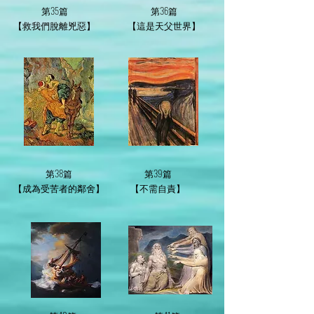
第35篇
第36篇
【救我們脫離兇惡】
【這是天父世界】
第38篇
第39篇
【成為受苦者的鄰舍】
【不需自責】