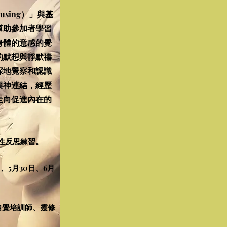
sing）」與基
幫助參加者學習
身體的意感的覺
的默想與靜默禱
深地覺察和認識
與神連結，經歷
走向促進內在的
性反思練習。
、5月30日、6月
(生命自覺培訓師、靈修