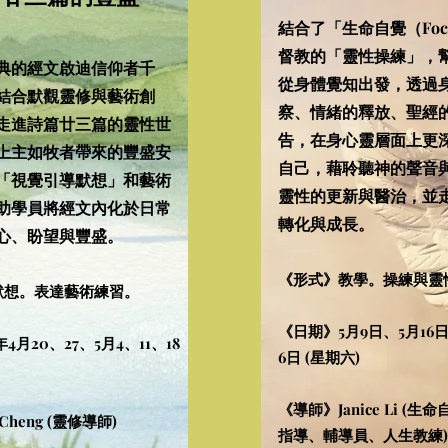
結合了「生命自覺（Focu
督教的「靈性操練」，
典的經文啟迪信仰者千
從身體覺知出發，透過
結合默觀靈修與藝術創
察、情緒的釋放、聖經
走進詩篇廿三篇的靈性世
告，在身心靈層面上更
上主如牧者帶來的豐盛安
自己，藉聆聽神的聲音
「視覺引導默想」和藝術
靈性的更新與醫治，並
助學員將經文內化於日常
轉化與成長。
心、盼望與豐盛。
《形式》教學。操練與靈
默想。表達藝術練習。
《日期》5月9日、5月16日
4月20、27、5月4、11、18
6日 (星期六)
​​《導師》Janice Li 
 Cheng​ (靈修導師)
指導、輔導員、人生教練)