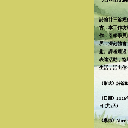
詩篇廿三篇經
古，本工作坊
作，引領學員
界，深刻體會
慰。課程通過
表達活動，協
生活，活出信
《形式》詩篇
《日期》2026年
日 (共5天)
​​《導師》Alice