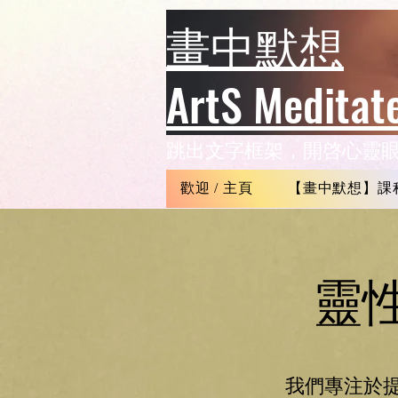
header
畫中默想
ArtS Meditat
​跳出文字框架，開啓心靈
歡迎 / 主頁
【畫中默想】課
靈
我們專注於