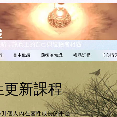
e
眼睛，讓真正的自己與造物者相遇!
程
畫中默想
藝術冷知識
禮品訂購
【心晴
性更新課程
提升個人內在靈性成長的平台，