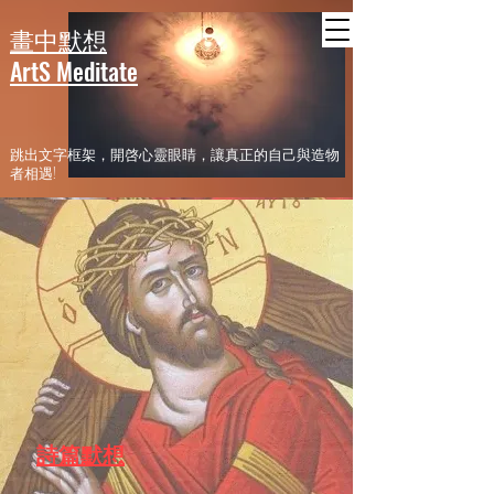
header
畫中默想
ArtS Meditate
​跳出文字框架，開啓心靈眼睛，讓真正的自己與造物
者相遇!
詩篇默想