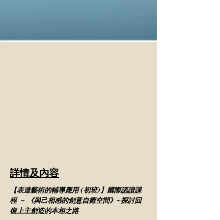
詳情及內容
【表達藝術的輔導應用 (初班)】國際認證課
程  ~
 《與己相感的創意自癒空間》~探討回
復上主創造的本相之路