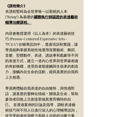
《課程簡介》
本課程暫時為全世界唯一以聖經的人本 
("Being") 為基礎的
國際執行師認證的表達藝術
輔導治療課程。 
內容會教授運用《以人為本》的表達藝術技
巧 (Person-Centered Expressive Arts - 
"PCEA") 在輔導諮詢中， 透過培訓和實踐，讓
學員能夠掌握系統性地運用視覺藝術、舞蹈、
音樂、型體動作、表述、講故事和戲劇等不同
的表達方式，建立一道內心世界與世界級相連
的奇妙橋樑，使受助者能接觸與生俱來的創造
力，接觸內在生命的流動，能與真實的自我和
上主相遇。
學員將體驗自我表達的自由愉快，與情感對
話，讓基督的愛轉化情緒丶關係及生命，幫助
參加者回復上主創造那個真實而獨特的自
己。 並透過案例的討論及指導，調較表達藝
術技巧與不同人仕進行深入的心理輔導諮詢，
提升受助者的洞察力和助人自助的治癒力量。