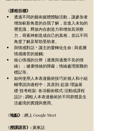
《
課程目標》
透過不同的藝術媒體體驗活動，讓參加者
增加嶄新角度的自我了解，並進入未知的
谮意識，釋放內在創造力和增加其洞察
力，尋索神創造成自己的真相，並以不同
角度了解及幫助受助者。
與情感對話丶讓主的愛轉化生命 : 與底層
情感痛苦的接觸;
核心情感的分辨（適應與適應不良的情
緒）；健康情緒的障礙；情緒處理困難的
標記等。
如何使用人本表達藝術技巧於個人和小組
輔導諮詢過程中：其原則/起源/理論基
礎/技考框架/ 各項藝術模式/活動或課程
設計 ; 調較人本表達藝術於不同群體及生
活處境的實踐與應用。
《
地點》
: 網上 Google Meet
《
授課語言》: 
廣東話