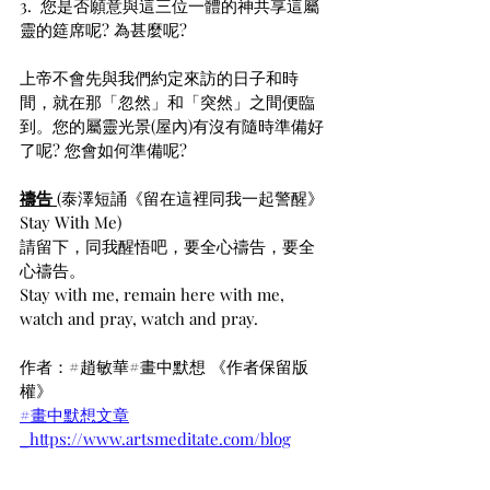
3.  您是否願意與這三位一體的神共享這屬
靈的筵席呢? 為甚麼呢?
上帝不會先與我們約定來訪的日子和時
間，就在那「忽然」和「突然」之間便臨
到。您的屬靈光景(屋內)有沒有隨時準備好
了呢? 您會如何準備呢?
禱告 
(泰澤短誦《留在這裡同我一起警醒》
Stay With Me)
請留下，同我醒悟吧，要全心禱告，要全
心禱告。
Stay with me, remain here with me, 
watch and pray, watch and pray.
作者：#趙敏華#畫中默想 《作者保留版
權》
#畫中默想文章
_
https://www.artsmeditate.com/blog