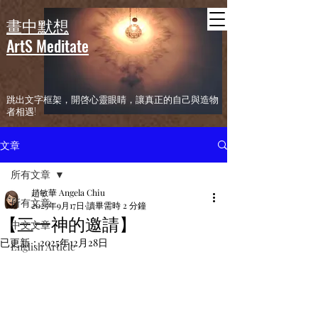
header
畫中默想
ArtS Meditate
​跳出文字框架，開啓心靈眼睛，讓真正的自己與造物
者相遇!
文章
所有文章
趙敏華 Angela Chiu
所有文章
2025年9月17日
讀畢需時 2 分鐘
【三一神的邀請】
中文文章
已更新：
2025年12月28日
English Article