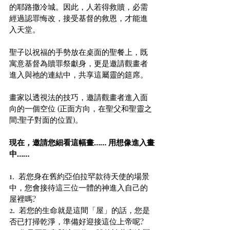
的耶路撒冷城。因此，人若得救贖，必需
經過認罪悔改，接受基督的救恩，才能進
入天堂。
聖子以祝福的手勢放在桌面的聖餐上，既
寓意基督為贖罪祭獻身，更是邀請觀畫者
進入與祂的連結中，共享這屬靈的筵席。
畫家以透視法的技巧，邀請觀畫者進入面
向的一個空位 (正面方向，在聖父和聖靈之
間;聖子對面的位置)。
現在，邀請您細看這幅畫…… 用想像進入畫
中……
1.  若您身在舊約亞伯拉罕款待天使的場景
中，您會接待這三位一體的神進入自己的
屋裡嗎?
2.  若您的生命就是這間「屋」的話，您是
否已打掃乾淨，準備好迎接這位上帝呢?