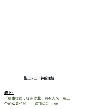
聖三 - 三一神的邀請
經文: 
「從東從西，從南從北，將有人來，在上
帝的國裏坐席。」(路加福音13:29)