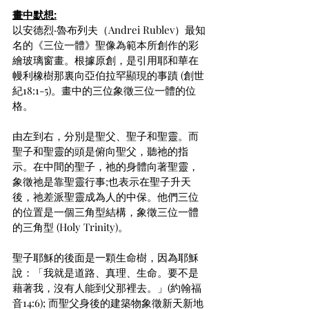
畫中默想:
以安德烈·魯布列夫（Andrei Rublev）最知
名的《三位一體》聖像為範本所創作的彩
繪玻璃窗畫。根據原創，是引用耶和華在
幔利橡樹那裏向亞伯拉罕顯現的事蹟 (創世
紀18:1-5)。畫中的三位象徵三位一體的位
格。
由左到右，分別是聖父、聖子和聖靈。而
聖子和聖靈的頭是俯向聖父，聽祂的指
示。在中間的聖子，祂的身體向著聖靈，
象徵祂是靠聖靈行事;也表示在聖子升天
後，祂差派聖靈成為人的中保。他們三位
的位置是一個三角型結構，象徵三位一體
的三角型 (Holy Trinity)。
聖子耶穌的後面是一顆生命樹，因為耶穌
說：「我就是道路、真理、生命。要不是
藉著我，沒有人能到父那裡去。」(約翰福
音14:6); 而聖父身後的建築物象徵新天新地