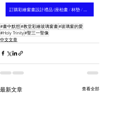
訂購彩繪窗畫設計禮品 (座枱畫 / 杯墊 / 玻璃窗貼) >>
#畫中默想
#教堂彩繪玻璃窗畫
#玻璃窗的愛
#Holy Trinity
#聖三一聖像
中文文章
最新文章
查看全部