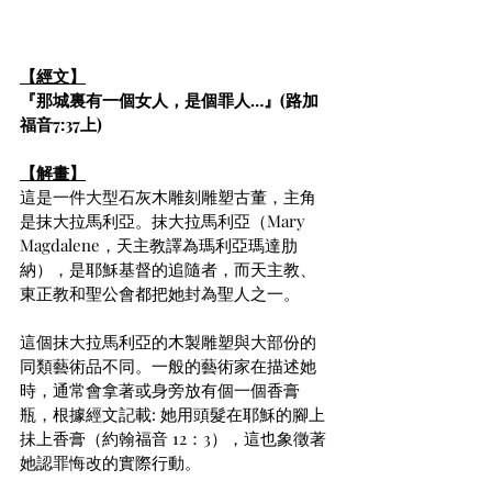
【經文】
『那城裏有一個女人，是個罪人…』(路加
福音7:37上)
【解畫】
這是一件大型石灰木雕刻雕塑古董，主角
是抹大拉馬利亞。抹大拉馬利亞（Mary 
Magdalene，天主教譯為瑪利亞瑪達肋
納），是耶穌基督的追隨者，而天主教、
東正教和聖公會都把她封為聖人之一。
這個抹大拉馬利亞的木製雕塑與大部份的
同類藝術品不同。一般的藝術家在描述她
時，通常會拿著或身旁放有個一個香膏
瓶，根據經文記載: 她用頭髮在耶穌的腳上
抺上香膏（約翰福音 12：3），這也象徵著
她認罪悔改的實際行動。 