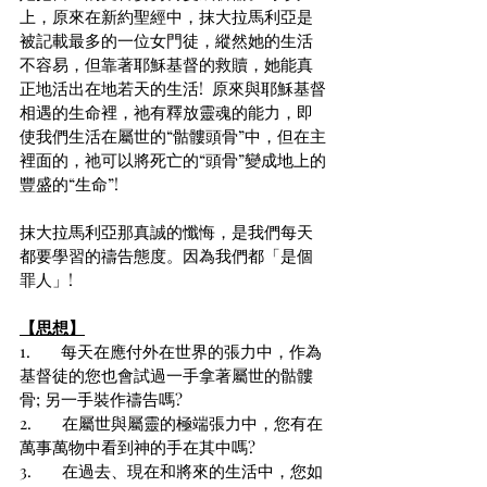
上，原來在新約聖經中，抹大拉馬利亞是
被記載最多的一位女門徒，縱然她的生活
不容易，但靠著耶穌基督的救贖，她能真
正地活出在地若天的生活!  原來與耶穌基督
相遇的生命裡，祂有釋放靈魂的能力，即
使我們生活在屬世的“骷髏頭骨”中，但在主
裡面的，祂可以將死亡的“頭骨”變成地上的
豐盛的“生命”!
抹大拉馬利亞那真誠的懺悔，是我們每天
都要學習的禱告態度。因為我們都「是個
罪人」!
【思想】
1.       每天在應付外在世界的張力中，作為
基督徒的您也會試過一手拿著屬世的骷髏
骨; 另一手裝作禱告嗎?
2.       在屬世與屬靈的極端張力中，您有在
萬事萬物中看到神的手在其中嗎?
3.       在過去、現在和將來的生活中，您如