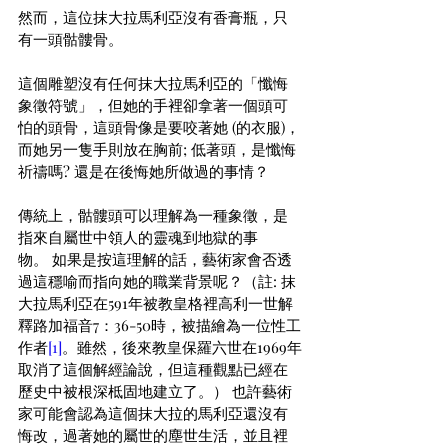
然而，這位抹大拉馬利亞沒有香膏瓶，只
有一頭骷髏骨。
這個雕塑沒有任何抹大拉馬利亞的「懺悔
象徵符號」，但她的手裡卻拿著一個頭可
怕的頭骨，這頭骨像是要咬著她 (的衣服)，
而她另一隻手則放在胸前; 低著頭，是懺悔
祈禱嗎? 還是在後悔她所做過的事情？ 
傳統上，骷髏頭可以理解為一種象徵，是
指來自屬世中領人的靈魂到地獄的事
物。 如果是按這理解的話，藝術家會否透
過這穩喻而指向她的職業背景呢？（註: 抹
大拉馬利亞在591年被教皇格裡高利一世解
釋路加福音7：36-50時，被描繪為一位性工
作者
[1]
。雖然，後來教皇保羅六世在1969年
取消了這個解經論說，但這種觀點已經在
歷史中被根深柢固地建立了。） 也許藝術
家可能會認為這個抹大拉的馬利亞還沒有
悔改，過著她的屬世的塵世生活，並且裡