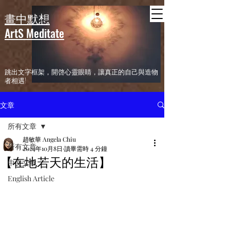
header
畫中默想
ArtS Meditate
​跳出文字框架，開啓心靈眼睛，讓真正的自己與造物
者相遇!
文章
所有文章
趙敏華 Angela Chiu
所有文章
2024年10月8日
讀畢需時 4 分鐘
【在地若天的生活】
中文文章
English Article