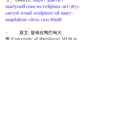
martynoff.com/us/religious-art/5872-
carved-wood-sculpture-of-mary-
magdalene-circa-1500.html
)
-          原文: 發佈在鴨巴甸大
學 (University of Aberdeen), MLitt in 
Christianity and Visual Arts, Materializing 
Faith: Women, Art and Religion, 
Discussion 1 1st Board (Copyright 
Reserved)
[1]
 申克，克裡斯汀 （2017）。克裡斯皮娜
和她的姐妹們：早期基督教中的女性和權
威。明尼阿波利斯（明尼蘇達州）：堡壘
出版社。第 11 頁。國際標準書號 978-1-
5064-1188-0。
#畫中默想
#ArtsMeditate
#趙敏華
#在地若天的生活
#抹大拉馬利亞
#是個罪人
#抹大拉馬利亞的木製雕塑