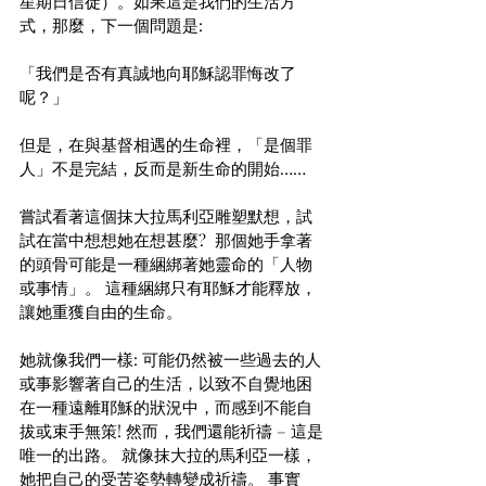
星期日信徒）。如果這是我們的生活方
式，那麼，下一個問題是:
「我們是否有真誠地向耶穌認罪悔改了
呢？」 
但是，在與基督相遇的生命裡，「是個罪
人」不是完結，反而是新生命的開始……
嘗試看著這個抹大拉馬利亞雕塑默想，試
試在當中想想她在想甚麼?  那個她手拿著
的頭骨可能是一種綑綁著她靈命的「人物
或事情」。 這種綑綁只有耶穌才能釋放，
讓她重獲自由的生命。
她就像我們一樣: 可能仍然被一些過去的人
或事影響著自己的生活，以致不自覺地困
在一種遠離耶穌的狀況中，而感到不能自
拔或束手無策! 然而，我們還能祈禱 – 這是
唯一的出路。 就像抹大拉的馬利亞一樣，
她把自己的受苦姿勢轉變成祈禱。 事實