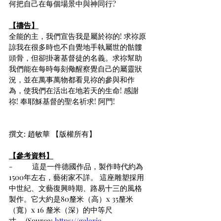
何把自己在每個場景中與神同行?
【禱告】
全能的主，我們宣告我是屬於祢的! 求祢原
諒我在很多時也不自覺地手執屬世的骷髏
頭骨，但卻掛著基督徒的名義。求祢幫助
我們能在每時每刻儆醒察覺自己的屬靈狀
況，並在萬事萬物都看見祢的參與和作
為，使我們在活出在地若天的生命! 感謝
祢! 奉耶穌基督的聖名祈求! 阿門!
撰文: 趙敏華 【版權所有】
【參考資料】
-          這是一件德國作品，製作時代約為
1500年左右，藝術家不詳。 這座雕塑採用
中世紀、文藝復興時期、路易十三的風格
製作。它大約是80釐米（高）x 35釐米
（寬）x 16 釐米（深）的中等尺
寸。 (Source: 
https://galerie-