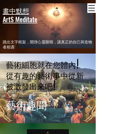
header
畫中默想
ArtS Meditate
​跳出文字框架，開啓心靈眼睛，讓真正的自己與造物
者相遇!
藝術細胞就在您體內!
​從有趣的藝術事中從新
被激發出來吧!
​藝術趣聞