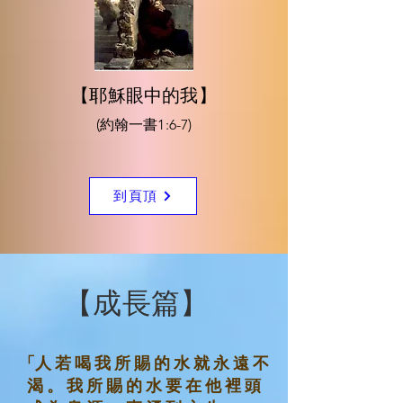
【耶穌眼中的我】
(約翰一書1:6-7)
到頁頂
​【成長篇】
「人 若 喝 我 所 賜 的 水 就 永 遠 不
渴 。 我 所 賜 的 水 要 在 他 裡 頭