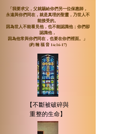
「我要求父，父就賜給你們
另一位保惠師
，
永遠與你們同在，就是
真理的聖靈
，乃世人不
能接受的。
因為世人不能看見他，也不能認識他；你們卻
認識他，
因為他常與你們同在，也要在你們裡面。」
(
約 翰 福 音 14:16-17
)
【不斷被破碎與
重整的生命】