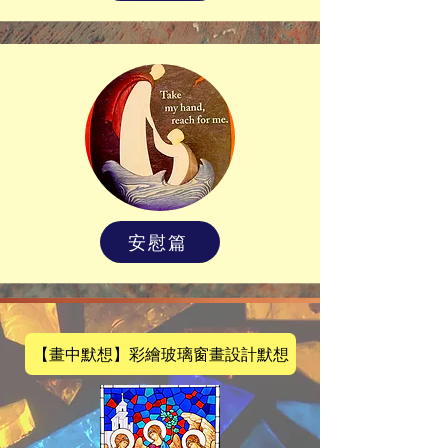
安慰篇
【畫中默想】彩繪玻璃窗畫設計默想