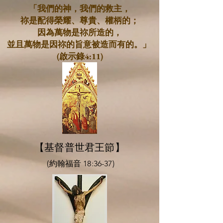
「我們的神，我們的救主，
祢是配得榮耀、尊貴、權柄的；
因為萬物是祢所造的，
並且萬物是因祢的旨意被造而有的。」
(啟示錄4:11)
【基督普世君王節】
(約翰福音 18:36-37)