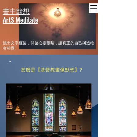
header
畫中默想
ArtS Meditate
​跳出文字框架，開啓心靈眼睛，讓真正的自己與造物
者相遇!
​甚麼是【基督教畫像默想】?