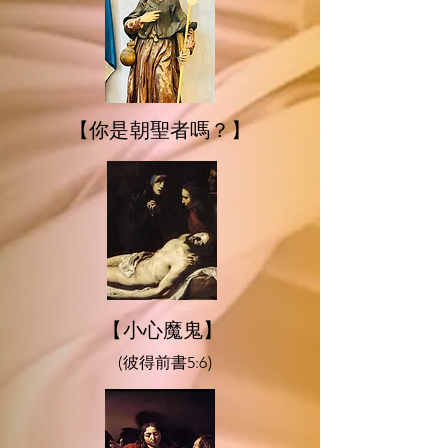
【你是朝聖者嗎？】
【小心魔鬼】
(彼得前書5:6)