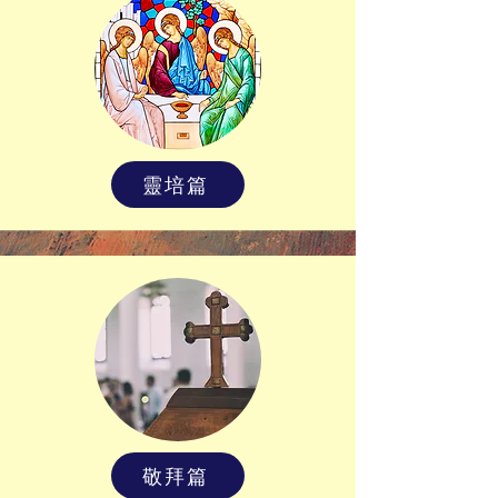
靈培篇
敬拜篇