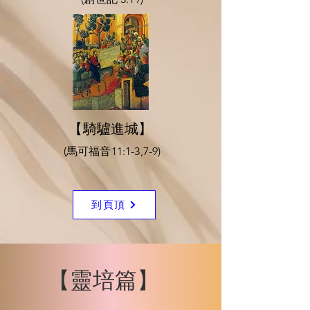
【騎驢進城】
(馬可福音11:1-3,7-9)
到頁頂
​【靈培篇】