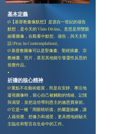
基本定義
Ø【基督教畫像默想】是源自一世紀的禱告
默想，是今天的 Visio Divina。意思是用雙眼
細看圖像，在觀看中默想、禱告，與天主對
話 (Pray in Contemplation)。
Ø 基督教圖像可以是聖像畫、聖經插畫、宗
教繪畫、照片，甚至其他能引發靈性反思的
視覺作品。
•
祈禱的核心精神
Ø 重點不在藝術鑑賞，而是在安靜、專注地
凝視圖像時，留心自己被觸動的情緒、記憶
與渴望，並把這些帶到恩主的施恩寶座前。
Ø 它是一種「用眼睛祈禱」的屬靈操練，讓
人藉視覺、想像力和感受，更具體地經驗天
主臨在和聖言在生命中的工作。