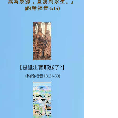
成 為 泉 源 ， 直 湧 到 永 生 。
」
(
約 翰 福 音 4:14
)
【是誰出賣耶穌了?】
(約翰福音13:21-30)