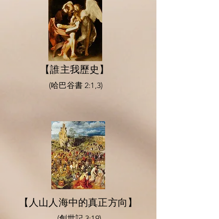
【誰主我歷史】
(哈巴谷書 2:1,3)
【人山人海中的真正方向】
(創世記 3:19)